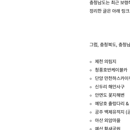
충청남도는 최근 보령
정리한 글은 아래 링크
그럼, 충청북도, 충청
제천 의림지
청풍호반케이블카
단양 만천하스카이워
신두리 해안사구
안면도 꽃지해변
예당호 출렁다리 &
공주 백제유적지 (
아산 외암마을
예산 황새공원