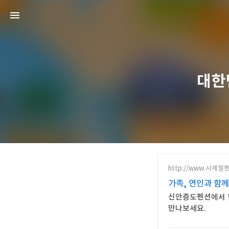
대한
http://www.사계절펜
가족, 연인과 함
신안증도펜션에서 함
만나보세요.