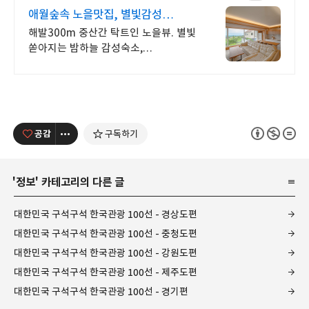
애월숲속 노을맛집, 별빛감성
아기용품 완벽구비, 대가족
해발300m 중산간 탁트인 노을뷰. 별빛
쏟아지는 밤하늘 감성숙소,
호텔급청결도 최대 14인 복층 독채,
5개의 침대와 넓은 다이닝룸으로
프라이빗한 대가족 여행
공감
구독하기
'
정보
' 카테고리의 다른 글
대한민국 구석구석 한국관광 100선 - 경상도편
대한민국 구석구석 한국관광 100선 - 충청도편
대한민국 구석구석 한국관광 100선 - 강원도편
대한민국 구석구석 한국관광 100선 - 제주도편
대한민국 구석구석 한국관광 100선 - 경기편