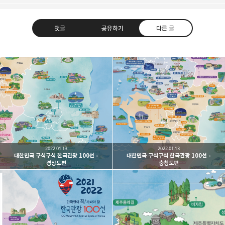
댓글
공유하기
다른 글
대한민국 구석구석
한국관광공사 대한민국 구석구석 정보를 정리하는 블로그,
카카오톡
라인
트위터
Facebo
가볼만한 곳, 여행지 추천 등 정리합니다.
구독하기
2022.01.13
2022.01.13
대한민국 구석구석 한국관광 100선 -
대한민국 구석구석 한국관광 100선 -
경상도편
충청도편
밴드
네이버 블로그
Pocket
Everno