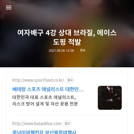
여자배구 4강 상대 브라질, 에이스
도핑 적발
2021.08.06 12:08
정보
대한민국 구석구석
대한민국 구석구석
http://www.sportfund.co.kr/
광고
베테랑 스포츠 애널리스트 대한민국
1순위 전력 분석가
대한민국 대표 스포츠 애널리스트,
리스크 방어 설계 및 자산 운용 전문
http://www.busanblue.com
광고
중남미여행전문 부산블루여행사