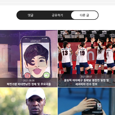
댓글
공유하기
다른 글
대한민국 구석구석
한국관광공사 대한민국 구석구석 정보를 정리하는 블로그,
카카오톡
라인
트위터
Facebo
가볼만한 곳, 여행지 추천 등 정리합니다.
구독하기
2021.08.07
올림픽 여자배구 동메달 결정전 일정 및
2021.08.08
복면가왕 비대면남친 정체 및 주요곡들
세르비아 선수 정보
밴드
네이버 블로그
Pocket
Everno